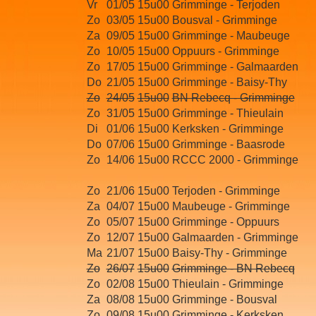
Vr
01/05
15u00
Grimminge - Terjoden
Zo
03/05
15u00
Bousval - Grimminge
Za
09/05
15u00
Grimminge - Maubeuge
Zo
10/05
15u00
Oppuurs - Grimminge
Zo
17/05
15u00
Grimminge - Galmaarden
Do
21/05
15u00
Grimminge - Baisy-Thy
Zo
24/05
15u00
BN Rebecq - Grimminge
Zo
31/05
15u00
Grimminge - Thieulain
Di
01/06
15u00
Kerksken - Grimminge
Do
07/06
15u00
Grimminge - Baasrode
Zo
14/06
15u00
RCCC 2000 - Grimminge
Zo
21/06
15u00
Terjoden - Grimminge
Za
04/07
15u00
Maubeuge - Grimminge
Zo
05/07
15u00
Grimminge - Oppuurs
Zo
12/07
15u00
Galmaarden - Grimminge
Ma
21/07
15u00
Baisy-Thy -
Grimminge
Zo
26/07
15u00
Grimminge - BN Rebecq
Zo
02/08
15u00
Thieulain - Grimminge
Za
08/08
15u00
Grimminge - Bousval
Zo
09/08
15u00
Grimminge - Kerksken