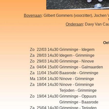
Bovenaan
: Gilbert Gommers (voorzitter), Joche
Onderaan
: Davy Van Ca
Oe
Zo
22/03
14u30
Grimminge - Idegem
Za
28/03
14u30
Idegem - Grimminge
Zo
29/03
14u30
Grimminge - Ninove
Za
04/04
15u00
Grimminge - Galmaarden
Za
11/04
15u00
Baasrode - Grimminge
Ma
13/04
14u30
Ninove - Grimminge
Za
18/04
14u30
Ninove - Grimminge
Terjoden - Grimminge
Zo
19/04
14u30
Grimminge - Oppuurs
Grimminge - Baasrode
Za
25/04
14u30
Grimminge - Terjoden