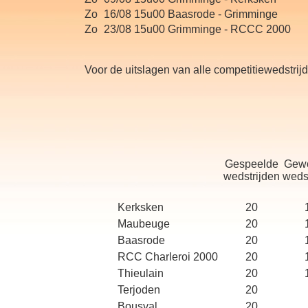
Zo
16/08
15u00
Baasrode - Grimminge
Zo
23/08
15u00
Grimminge - RCCC 2000
Voor de uitslagen van alle competitiewedstrij
Gespeelde
Gew
wedstrijden
weds
Kerksken
20
Maubeuge
20
Baasrode
20
RCC Charleroi 2000
20
Thieulain
20
Terjoden
20
Bousval
20