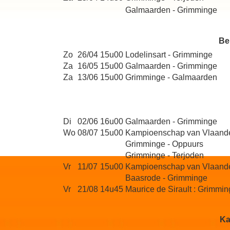
Galmaarden - Grimminge
Be
Zo
26/04
15u00
Lodelinsart - Grimminge
Za
16/05
15u00
Galmaarden - Grimminge
Za
13/06
15u00
Grimminge - Galmaarden
Di
02/06
16u00
Galmaarden - Grimminge
Wo
08/07
15u00
Kampioenschap van Vlaander
Grimminge - Oppuurs
Grimminge - Terjoden
Vr
11/07
15u00
Kampioenschap van Vlaandere
Baasrode - Grimminge
Vr
21/08
14u45
Maurice de Sirault : Grimmin
Ka