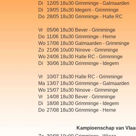
Di
12/05
18u30
Grimminge - Galmaarden
Di
19/05
18u30
Idegem - Grimminge
Do
28/05
18u30
Grimminge - Halle RC
Vr
05/06
18u30
Bever - Grimminge
Do
11/06
18u30
Grimminge - Herne
Wo
17/06
18u30
Galmaarden - Grimminge
Zo
21/06
10u00
Ninove - Grimminge
Wo
24/06
18u30
Halle RC - Grimminge
Di
30/06
18u30
Grimminge - Idegem
Vr
10/07
18u30
Halle RC - Grimminge
Ma
13/07
18u30
Grimminge - Galmaarden
Wo
15/07
18u30
Ninove - Grimminge
Vr
14/08
18u30
Bever - Grimminge
Di
18/08
18u30
Grimminge - Idegem
Do
27/08
18u30
Grimminge - Herne
Kampioenschap van Vlaan