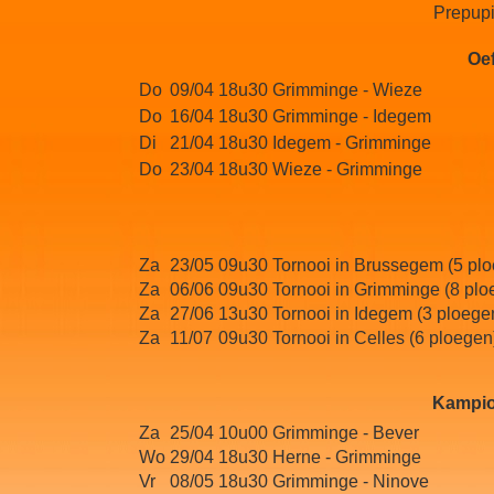
Prepupi
Oe
Do
09/04
18u30
Grimminge - Wieze
Do
16/04
18u30
Grimminge - Idegem
Di
21/04
18u30
Idegem - Grimminge
Do
23/04
18u30
Wieze - Grimminge
Za
23/05
09u30
Tornooi in Brussegem (5 pl
Za
06/06
09u30
Tornooi in Grimminge (8 plo
Za
27/06
13u30
Tornooi in Idegem (3 ploege
Za
11/07
09u30
Tornooi in Celles (6 ploegen
Kampio
Za
25/04
10u00
Grimminge - Bever
Wo
29/04
18u30
Herne - Grimminge
Vr
08/05
18u30
Grimminge - Ninove