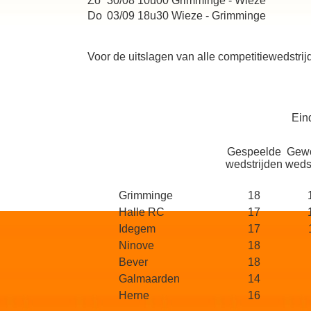
Zo
30/08
10u00
Grimminge - Wieze
Do
03/09
18u30
Wieze - Grimminge
Voor de uitslagen van alle competitiewedstrij
Ein
Gespeelde
Gew
wedstrijden
weds
Grimminge
18
Halle RC
17
Idegem
17
Ninove
18
Bever
18
Galmaarden
14
Herne
16