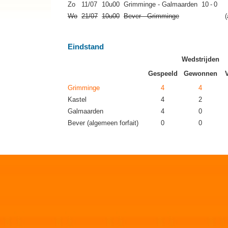
Zo
11/07
10u00
Grimminge - Galmaarden
10
-
0
Wo
21/07
10u00
Bever - Grimminge
(
Eindstand
Wedstrijden
Gespeeld
Gewonnen
Grimminge
4
4
Kastel
4
2
Galmaarden
4
0
Bever (algemeen forfait)
0
0