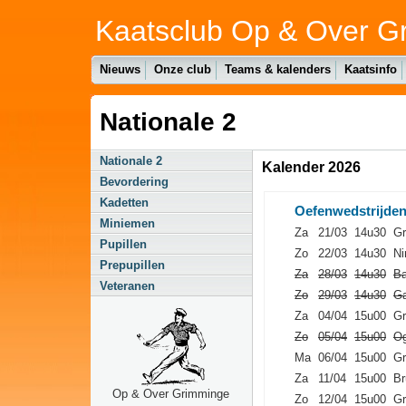
Kaatsclub Op & Over G
Nieuws
Onze club
Teams & kalenders
Kaatsinfo
Nationale 2
Nationale 2
Kalender 2026
Bevordering
Kadetten
Oefenwedstrijde
Miniemen
Za
21/03
14u30
Gr
Pupillen
Zo
22/03
14u30
Ni
Prepupillen
Za
28/03
14u30
Ba
Veteranen
Zo
29/03
14u30
Ga
Za
04/04
15u00
Gr
Zo
05/04
15u00
Og
Ma
06/04
15u00
Gr
Za
11/04
15u00
Br
Op & Over Grimminge
Zo
12/04
15u00
Gr