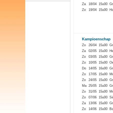
Za
18/04
15u00
Gr
Zo
19/04
15u00
Ha
Kampioenschap
Zo
26/04
15u00
Gr
Za
02/05
15u00
He
Zo
03/05
15u00
Gr
Zo
10/05
15u00
Oe
Do
14/05
16u00
Gr
Zo
17/05
15u00
Mo
Zo
24/05
15u00
Gr
Ma
25/05
15u00
Gr
Zo
31/05
15u00
Mo
Zo
07/06
15u00
Si
Za
13/06
15u00
Gr
Zo
14/06
15u00
Ba