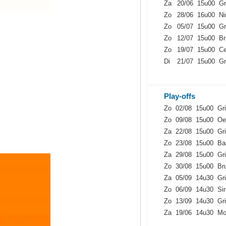
Za
20/06
15u00
Gr
Zo
28/06
16u00
Ni
Zo
05/07
15u00
Gr
Zo
12/07
15u00
Br
Zo
19/07
15u00
Ce
Di
21/07
15u00
Gr
Play-offs
Zo
02/08
15u00
Gr
Zo
09/08
15u00
Oe
Za
22/08
15u00
Gr
Zo
23/08
15u00
Ba
Za
29/08
15u00
Gr
Zo
30/08
15u00
Br
Za
05/09
14u30
Gr
Zo
06/09
14u30
Si
Zo
13/09
14u30
Gr
Za
19/06
14u30
Mo